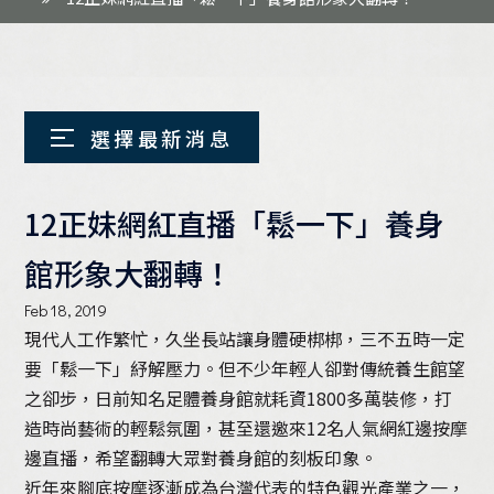
12正妹網紅直播「鬆一下」養身
館形象大翻轉！
Feb 18, 2019
現代人工作繁忙，久坐長站讓身體硬梆梆，三不五時一定
要「鬆一下」紓解壓力。但不少年輕人卻對傳統
養生館
望
之卻步，日前知名足體養身館就耗資1800多萬裝修，打
造時尚藝術的輕鬆氛圍，甚至還邀來12名人氣
網紅
邊
按摩
邊直播，希望翻轉大眾對養身館的刻板印象。
近年來
腳底按摩
逐漸成為台灣代表的特色觀光產業之一，