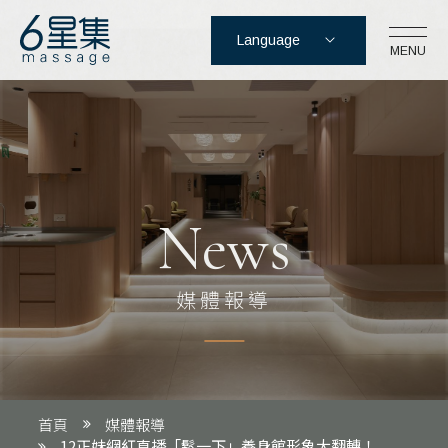
Language
六星集股份有限公司
MENU
台北市信義區忠孝東路5段17-3號
02-2762-2166
News
會員登入
會員註冊
購物車
媒體報導
首頁
媒體報導
12正妹網紅直播「鬆一下」養身館形象大翻轉！