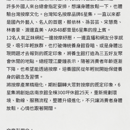
許多外國人來台總會指定安排，想讓身體放鬆一下，也體
驗台灣按摩文化。台灣知名按摩品牌
6星集
，一直以來都
是國內外藝人、名人的首選，蔡依林、孫芸芸、宋慧喬、
林書豪、渡邊直美、AKB48都曾是6星集的座上賓。
12名人氣正妹網紅一邊按摩紓壓，一邊直播和網友分享感
受，吸引年輕族群，也打破傳統養身館昏暗、或是身體出
現問題才去報到的既定印象，將養生館打造為三五好友聚
會休閒的地點。總經理江慶鐘表示，隨著消費者年齡逐漸
下降，也希望能透過按摩，培養國民從年輕就開始保健養
身的觀念及習慣。
將按摩產業精緻化，期盼翻轉大眾對按摩的既定印象，6
星集將創始店南京館全棟300坪休館25天，重新規劃環
境、動線、服務流程，整體升級進化，不只讓消費者身體
放鬆，心情也跟著開闊。