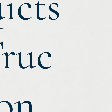
iets
rue
ion