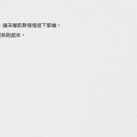
，讓深層肌群慢慢退下緊繃。
重新跑起來。