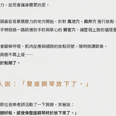
力，反而會讓身體更抗拒。
肩頸最容易累積壓力的地方開始，針對
風池穴、肩井穴
進行放鬆
著手臂經絡一路疏通到手肘與掌心的
勞宮穴
，讓整個上肢的循環
會觀察呼吸、肌肉反應與細微的放鬆訊號，隨時微調節奏。
肩膀不再上提——
於鬆開了。
人說：「整座鋼琴放下了。」
那位音樂老師活動了一下肩膀，笑著說：
膀好鬆，感覺像整座鋼琴終於放下來了。」