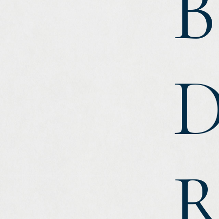
B
D
R