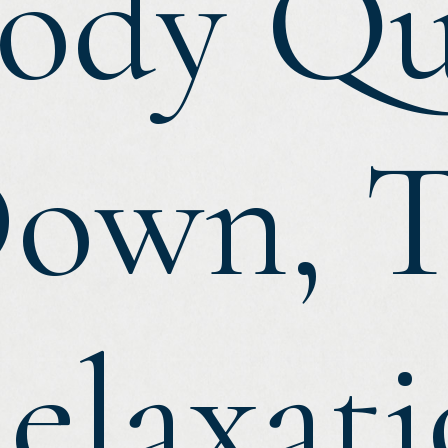
ody Qu
own, T
elaxat