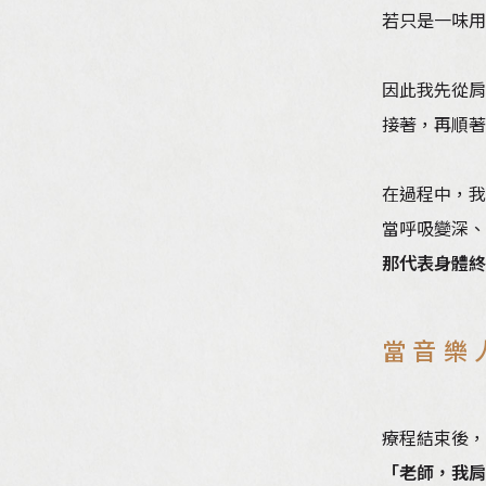
若只是一味用
因此我先從
接著，再順
在過程中，我
當呼吸變深、
那代表身體終
當音樂
療程結束後，
「老師，我肩