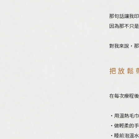
那句話讓我印
因為那不只是
對我來說，那
把放鬆
在每次療程後
・用溫熱毛巾
・做輕柔的手
・睡前泡溫水